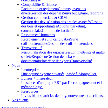
bord
Analyse
Comptabilité & finance
Facturation et règlement
Contrats, avenants
divers
Gestion des dépenses
Suivi budgétaire, reporting
Gestion commerciale & CRM
Gestion des devis
Gestion des articles associés
Gestion
des tiers et opportunités
Actions marketing,
commerciales
Contrôle de l'activité
Ressources Humaines
Recrutement et suivi candidat.es
Suivi
collaborateur.ices
Gestion des collaborateur.ices
Transversalité
Personnalisation des espaces
Gestion multi-site et multi-
société
Requêteur
Gestion de la base
documentaire
Interface & exports
Transversalité
Nous
L'entreprise
Une équipe experte et variée, basée à Montpellier.
Éditeur + Intégrateur
Le succès d'un projet ERP par l'accompagnement et la
méthodologie.
Ressources
Livres blancs, articles de blog, nouveautés, cas clients...
Nos clients