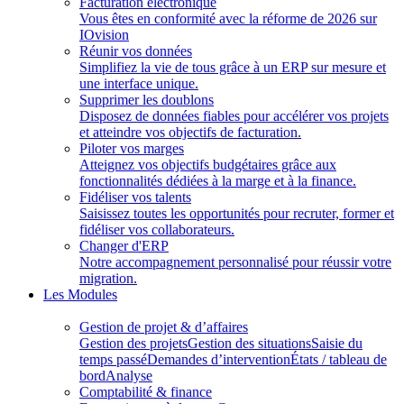
Facturation électronique
Vous êtes en conformité avec la réforme de 2026 sur
IOvision
Réunir vos données
Simplifiez la vie de tous grâce à un ERP sur mesure et
une interface unique.
Supprimer les doublons
Disposez de données fiables pour accélérer vos projets
et atteindre vos objectifs de facturation.
Piloter vos marges
Atteignez vos objectifs budgétaires grâce aux
fonctionnalités dédiées à la marge et à la finance.
Fidéliser vos talents
Saisissez toutes les opportunités pour recruter, former et
fidéliser vos collaborateurs.
Changer d'ERP
Notre accompagnement personnalisé pour réussir votre
migration.
Les Modules
Gestion de projet & d’affaires
Gestion des projets
Gestion des situations
Saisie du
temps passé
Demandes d’intervention
États / tableau de
bord
Analyse
Comptabilité & finance