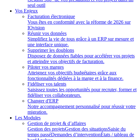
seul outil
Vos Enjeux
Facturation électronique
Vous êtes en conformité avec la réforme de 2026 sur
IOvision
Réunir vos données
Simplifiez la vie de tous grâce à un ERP sur mesure et
une interface unique.
Supprimer les doublons
Disposez de données fiables pour accélérer vos projets
et atteindre vos objectifs de facturation.
Piloter vos marges
Atteignez vos objectifs budgétaires grâce aux
fonctionnalités dédiées à la marge et à la finance.
Fidéliser vos talents
Saisissez toutes les opportunités pour recruter, former et
fidéliser vos collaborateurs.
Changer d'ERP
Notre accompagnement personnalisé pour réussir votre
migration.
Les Modules
Gestion de projet & d’affaires
Gestion des projets
Gestion des situations
Saisie du
temps passé
Demandes d’intervention
États / tableau de