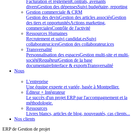
Facturation et règlement
Contrats, avenants
divers
Gestion des dépenses
Suivi budgétaire, reporting
Gestion commerciale & CRM
Gestion des devis
Gestion des articles associés
Gestion
des tiers et opportunités
Actions marketing,
commerciales
Contrôle de l'activité
Ressources Humaines
Recrutement et suivi candidat.es
Suivi
collaborateur.ices
Gestion des collaborateur.ices
Transversalité
Personnalisation des espaces
Gestion multi-site et multi-
société
Requêteur
Gestion de la base
documentaire
Interface & exports
Transversalité
Nous
L'entreprise
Une équipe experte et variée, basée à Montpellier.
Éditeur + Intégrateur
Le succès d'un projet ERP par l'accompagnement et la
méthodologie.
Ressources
Livres blancs, articles de blog, nouveautés, cas clients...
Nos clients
ERP de Gestion de projet