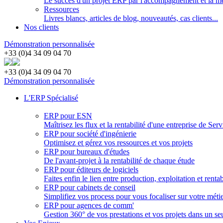
Le succès d'un projet ERP par l'accompagnement et la m
Ressources
Livres blancs, articles de blog, nouveautés, cas clients...
Nos clients
Démonstration personnalisée
+33 (0)4 34 09 04 70
+33 (0)4 34 09 04 70
Démonstration personnalisée
L'ERP Spécialisé
ERP pour ESN
Maîtrisez les flux et la rentabilité d'une entreprise de Se
ERP pour société d'ingénierie
Optimisez et gérez vos ressources et vos projets
ERP pour bureaux d'études
De l'avant-projet à la rentabilité de chaque étude
ERP pour éditeurs de logiciels
Faites enfin le lien entre production, exploitation et rentab
ERP pour cabinets de conseil
Simplifiez vos process pour vous focaliser sur votre méti
ERP pour agences de comm'
Gestion 360° de vos prestations et vos projets dans un seu