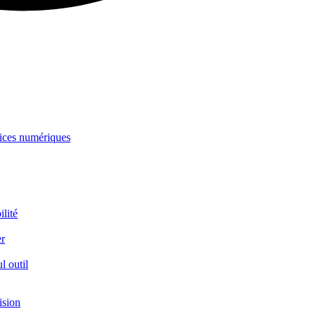
rvices numériques
ilité
er
l outil
ision