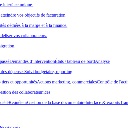
e interface unique.
atteindre vos objectifs de facturation.
tés dédiées à la marge et à la finance.
idéliser vos collaborateurs.
igration.
 passé
Demandes d’intervention
États / tableau de bord
Analyse
 des dépenses
Suivi budgétaire, reporting
 tiers et opportunités
Actions marketing, commerciales
Contrôle de l'acti
estion des collaborateur.ices
ciété
Requêteur
Gestion de la base documentaire
Interface & exports
Tran