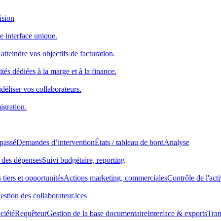
ision
e interface unique.
atteindre vos objectifs de facturation.
tés dédiées à la marge et à la finance.
idéliser vos collaborateurs.
igration.
 passé
Demandes d’intervention
États / tableau de bord
Analyse
 des dépenses
Suivi budgétaire, reporting
 tiers et opportunités
Actions marketing, commerciales
Contrôle de l'acti
estion des collaborateur.ices
ciété
Requêteur
Gestion de la base documentaire
Interface & exports
Tran