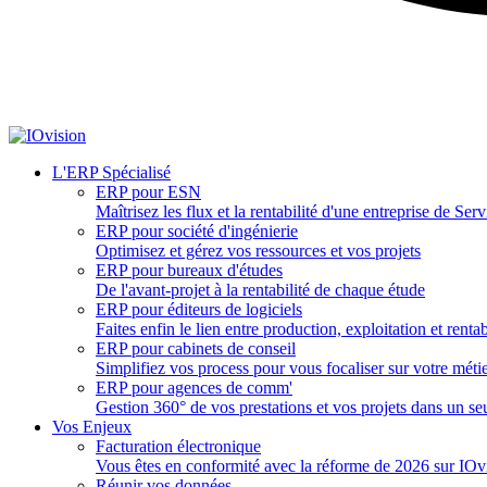
L'ERP Spécialisé
ERP pour ESN
Maîtrisez les flux et la rentabilité d'une entreprise de Se
ERP pour société d'ingénierie
Optimisez et gérez vos ressources et vos projets
ERP pour bureaux d'études
De l'avant-projet à la rentabilité de chaque étude
ERP pour éditeurs de logiciels
Faites enfin le lien entre production, exploitation et rentab
ERP pour cabinets de conseil
Simplifiez vos process pour vous focaliser sur votre méti
ERP pour agences de comm'
Gestion 360° de vos prestations et vos projets dans un seu
Vos Enjeux
Facturation électronique
Vous êtes en conformité avec la réforme de 2026 sur IOv
Réunir vos données