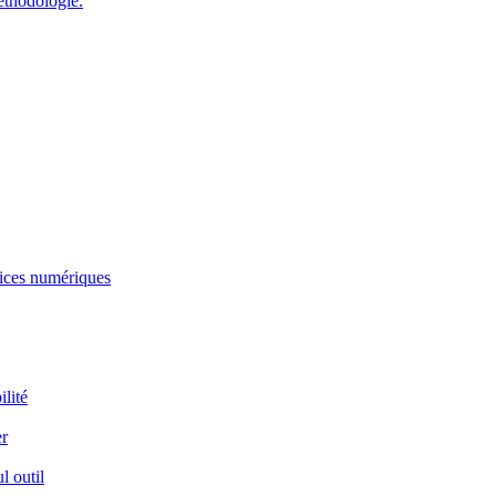
éthodologie.
rvices numériques
ilité
er
l outil