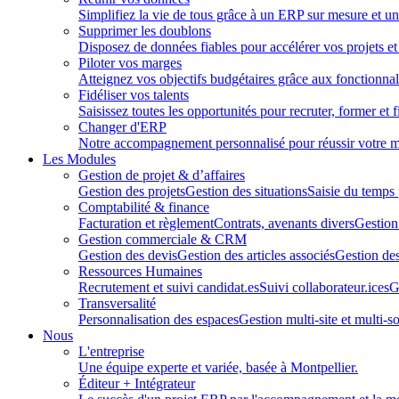
Simplifiez la vie de tous grâce à un ERP sur mesure et un
Supprimer les doublons
Disposez de données fiables pour accélérer vos projets et 
Piloter vos marges
Atteignez vos objectifs budgétaires grâce aux fonctionnali
Fidéliser vos talents
Saisissez toutes les opportunités pour recruter, former et f
Changer d'ERP
Notre accompagnement personnalisé pour réussir votre m
Les Modules
Gestion de projet & d’affaires
Gestion des projets
Gestion des situations
Saisie du temps
Comptabilité & finance
Facturation et règlement
Contrats, avenants divers
Gestion
Gestion commerciale & CRM
Gestion des devis
Gestion des articles associés
Gestion des
Ressources Humaines
Recrutement et suivi candidat.es
Suivi collaborateur.ices
G
Transversalité
Personnalisation des espaces
Gestion multi-site et multi-so
Nous
L'entreprise
Une équipe experte et variée, basée à Montpellier.
Éditeur + Intégrateur