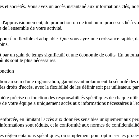
ites et sociétés. Vous avez un accès instantané aux informations clés, n
s, d'approvisionnement, de production ou de tout autre processus lié à vo
de l'ensemble de votre activité.
our être flexible et adaptable. Que vous ayez une croissance rapide, de
oins.
it par un gain de temps significatif et une économie de coûts. En automati
 ils sont le plus nécessaires.
fonction
tion au sein d'une organisation, garantissant notamment la sécurité des do
es droits d'accès, avec la flexibilité de les définir soit par utilisateur,
re précise en fonction des responsabilités spécifiques de chaque utilisat
e votre équipe a uniquement accès aux informations nécessaires à l'exéc
 renforcée, en limitant l'accès aux données sensibles uniquement aux per
informations sont réduits, et la conformité aux normes de confidentialité
 des réglementations spécifiques, ou simplement pour optimiser les proce