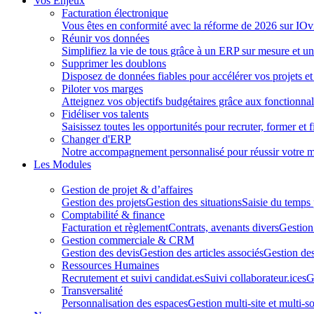
Vos Enjeux
Facturation électronique
Vous êtes en conformité avec la réforme de 2026 sur IOv
Réunir vos données
Simplifiez la vie de tous grâce à un ERP sur mesure et un
Supprimer les doublons
Disposez de données fiables pour accélérer vos projets et 
Piloter vos marges
Atteignez vos objectifs budgétaires grâce aux fonctionnali
Fidéliser vos talents
Saisissez toutes les opportunités pour recruter, former et f
Changer d'ERP
Notre accompagnement personnalisé pour réussir votre m
Les Modules
Gestion de projet & d’affaires
Gestion des projets
Gestion des situations
Saisie du temps
Comptabilité & finance
Facturation et règlement
Contrats, avenants divers
Gestion
Gestion commerciale & CRM
Gestion des devis
Gestion des articles associés
Gestion des
Ressources Humaines
Recrutement et suivi candidat.es
Suivi collaborateur.ices
G
Transversalité
Personnalisation des espaces
Gestion multi-site et multi-so