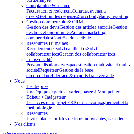
bord
Analyse
Comptabilité & finance
Facturation et règlement
Contrats, avenants
divers
Gestion des dépenses
Suivi budgétaire, reporting
Gestion commerciale & CRM
Gestion des devis
Gestion des articles associés
Gestion
des tiers et opportunités
Actions marketing,
commerciales
Contrôle de l'activité
Ressources Humaines
Recrutement et suivi candidat.es
Suivi
collaborateur.ices
Gestion des collaborateur.ices
Transversalité
Personnalisation des espaces
Gestion multi-site et multi-
société
Requêteur
Gestion de la base
documentaire
Interface & exports
Transversalité
Nous
L'entreprise
Une équipe experte et variée, basée à Montpellier.
Éditeur + Intégrateur
Le succès d'un projet ERP par l'accompagnement et la
méthodologie.
Ressources
Livres blancs, articles de blog, nouveautés, cas clients...
Nos clients