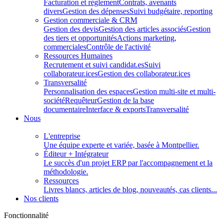
Facturation et règlement
Contrats, avenants
divers
Gestion des dépenses
Suivi budgétaire, reporting
Gestion commerciale & CRM
Gestion des devis
Gestion des articles associés
Gestion
des tiers et opportunités
Actions marketing,
commerciales
Contrôle de l'activité
Ressources Humaines
Recrutement et suivi candidat.es
Suivi
collaborateur.ices
Gestion des collaborateur.ices
Transversalité
Personnalisation des espaces
Gestion multi-site et multi-
société
Requêteur
Gestion de la base
documentaire
Interface & exports
Transversalité
Nous
L'entreprise
Une équipe experte et variée, basée à Montpellier.
Éditeur + Intégrateur
Le succès d'un projet ERP par l'accompagnement et la
méthodologie.
Ressources
Livres blancs, articles de blog, nouveautés, cas clients...
Nos clients
Fonctionnalité