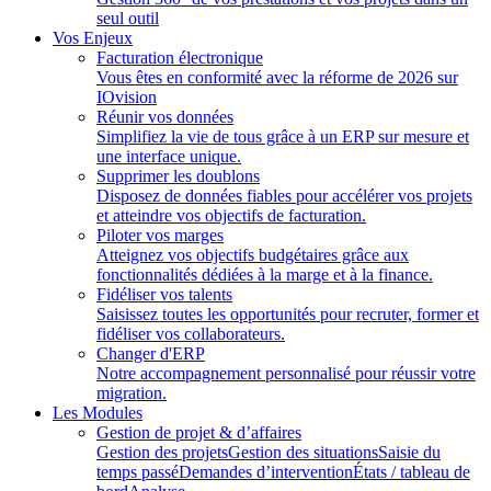
seul outil
Vos Enjeux
Facturation électronique
Vous êtes en conformité avec la réforme de 2026 sur
IOvision
Réunir vos données
Simplifiez la vie de tous grâce à un ERP sur mesure et
une interface unique.
Supprimer les doublons
Disposez de données fiables pour accélérer vos projets
et atteindre vos objectifs de facturation.
Piloter vos marges
Atteignez vos objectifs budgétaires grâce aux
fonctionnalités dédiées à la marge et à la finance.
Fidéliser vos talents
Saisissez toutes les opportunités pour recruter, former et
fidéliser vos collaborateurs.
Changer d'ERP
Notre accompagnement personnalisé pour réussir votre
migration.
Les Modules
Gestion de projet & d’affaires
Gestion des projets
Gestion des situations
Saisie du
temps passé
Demandes d’intervention
États / tableau de