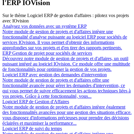
l'ERP IOVision
Sur le thème Logiciel ERP de gestion d'affaires : pilotez vos projets
avec IOvision
Analysez vos données avec un système ERP
Notre module de gestion de projets et d'affaires intègre une
fonctionnalité d'analyse puissante au logiciel ERP pour sociétés de
services IOvision. Il vous permet d'obtenir des informations
approfondies sur vos projets et d'en tirer des rapports pertinents.
ERP Gestion de projet pour sociétés de services
Découvrez notre module de gestion de projets et d'affaires, un outil
puissant intégré au logiciel IOvision. Ce module offre une multitude
de fonctionnalités pour optimiser la gestion de vos projets.
Logiciel ERP avec gestion des demandes d'intervention
Notre module de gestion de projets et d'affaires offre une
fonctionnalité avancée pour gérer les demandes d'intervention, ce
qui vous permet de suivre efficacement les actions techniques liées à
vos projets. Grâce à cette fonctionnalité, vous...
Logiciel ERP de Gestion d'Affaires
Notre module de gestion de projets et d'affaires intègre également
des fonctionnalités avancées pour une gestion des situations efficace.
vous disposez d'informations précieuses pour prendre des décisions
éclairées et maximiser la performance...
Logiciel ERP de suivi du temps
Notre module de gestion de projets et d'affaires intègre une