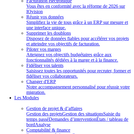
Facturation électronique
Vous êtes en conformité avec la réforme de 2026 sur
IOvision
Réunir vos données
Simplifiez la vie de tous grâce à un ERP sur mesure et
une interface unique.
Supprimer les doublons
Disposez de données fiables pour accélérer vos projets
et atteindre vos objectifs de facturation.
Piloter vos marges
Atteignez vos objectifs budgétaires grâce aux
fonctionnalités dédiées à la marge et à la finance.
Fidéliser vos talents
Saisissez toutes les opportunités pour recruter, former et
fidéliser vos collaborateurs.
Changer d'ERP
Notre accompagnement personnalisé pour réussir votre
migration.
Les Modules
Gestion de projet & d’affaires
Gestion des projets
Gestion des situations
Saisie du
temps passé
Demandes d’intervention
États / tableau de
bord
Analyse
Comptabilité & finance