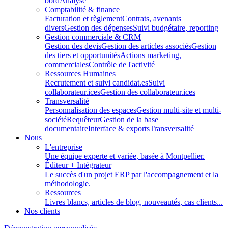
bord
Analyse
Comptabilité & finance
Facturation et règlement
Contrats, avenants
divers
Gestion des dépenses
Suivi budgétaire, reporting
Gestion commerciale & CRM
Gestion des devis
Gestion des articles associés
Gestion
des tiers et opportunités
Actions marketing,
commerciales
Contrôle de l'activité
Ressources Humaines
Recrutement et suivi candidat.es
Suivi
collaborateur.ices
Gestion des collaborateur.ices
Transversalité
Personnalisation des espaces
Gestion multi-site et multi-
société
Requêteur
Gestion de la base
documentaire
Interface & exports
Transversalité
Nous
L'entreprise
Une équipe experte et variée, basée à Montpellier.
Éditeur + Intégrateur
Le succès d'un projet ERP par l'accompagnement et la
méthodologie.
Ressources
Livres blancs, articles de blog, nouveautés, cas clients...
Nos clients