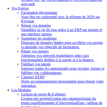
seul outil
Vos Enjeux
Facturation électronique
Vous êtes en conformité avec la réforme de 2026 sur
IOvision
Réunir vos données
Simplifiez la vie de tous grâce à un ERP sur mesure et
une interface unique.
Supprimer les doublons
Disposez de données fiables pour accélérer vos projets
et atteindre vos objectifs de facturation.
Piloter vos marges
Atteignez vos objectifs budgétaires grâce aux
fonctionnalités dédiées à la marge et à la finance.
Fidéliser vos talents
Saisissez toutes les opportunités pour recruter, former et
fidéliser vos collaborateurs.
Changer d'ERP
Notre accompagnement personnalisé pour réussir votre
migration.
Les Modules
Gestion de projet & d’affaires
Gestion des projets
Gestion des situations
Saisie du
temps passé
Demandes d’intervention
États / tableau de