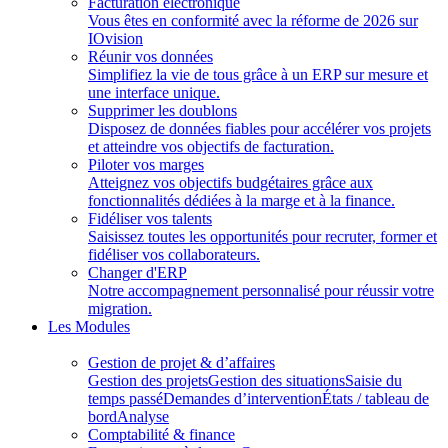
Facturation électronique
Vous êtes en conformité avec la réforme de 2026 sur
IOvision
Réunir vos données
Simplifiez la vie de tous grâce à un ERP sur mesure et
une interface unique.
Supprimer les doublons
Disposez de données fiables pour accélérer vos projets
et atteindre vos objectifs de facturation.
Piloter vos marges
Atteignez vos objectifs budgétaires grâce aux
fonctionnalités dédiées à la marge et à la finance.
Fidéliser vos talents
Saisissez toutes les opportunités pour recruter, former et
fidéliser vos collaborateurs.
Changer d'ERP
Notre accompagnement personnalisé pour réussir votre
migration.
Les Modules
Gestion de projet & d’affaires
Gestion des projets
Gestion des situations
Saisie du
temps passé
Demandes d’intervention
États / tableau de
bord
Analyse
Comptabilité & finance