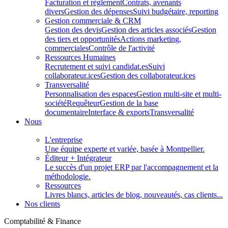
Facturation et règlement
Contrats, avenants
divers
Gestion des dépenses
Suivi budgétaire, reporting
Gestion commerciale & CRM
Gestion des devis
Gestion des articles associés
Gestion
des tiers et opportunités
Actions marketing,
commerciales
Contrôle de l'activité
Ressources Humaines
Recrutement et suivi candidat.es
Suivi
collaborateur.ices
Gestion des collaborateur.ices
Transversalité
Personnalisation des espaces
Gestion multi-site et multi-
société
Requêteur
Gestion de la base
documentaire
Interface & exports
Transversalité
Nous
L'entreprise
Une équipe experte et variée, basée à Montpellier.
Éditeur + Intégrateur
Le succès d'un projet ERP par l'accompagnement et la
méthodologie.
Ressources
Livres blancs, articles de blog, nouveautés, cas clients...
Nos clients
Comptabilité & Finance